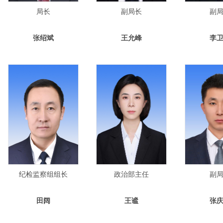
局长
副局长
副
张绍斌
王允峰
李
纪检监察组组长
政治部主任
副
田阔
王谧
张