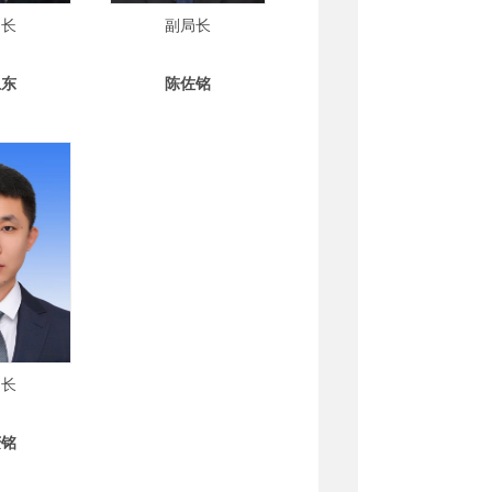
局长
副局长
卫东
陈佐铭
局长
庆铭