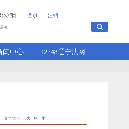
媒体矩阵
登录
注销
|
|
新闻中心
12348辽宁法网
文字大小：
大
中
小