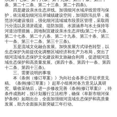
条、第二十二条、第二十三条、第二十四条)。
四是建设亲水生态岸线。加强细河水域岸线管理与保
护，依法规划细河沿岸城镇建设空间，加强防汛抗旱，规
范涉河建设项目，强化细河流域城市段景区管理，采取雨
污分流以及清淤疏浚、堤防加固、水源涵养与水土保持等
河道治理措施，因地制宜建设亲水生态岸线(第二十六条、
第二十七条、第二十八条、第二十九条、第三十条、第三
十一条、第三十二条、第三十三条)。
五是流域文化融合发展。加快发展方式绿色转型，以
生态保护为前提优化调整区域经济和生产力布局，突出了
细河流域生态保护文化建设和文旅融合利用，促进细河流
域生态保护和高质量发展。(第四十条、第四十一条、第四
十二条、第四十三条)。
三、需要说明的事项
本《条例（修订草案）》为向社会各界公开征求意见
稿。《条例(修订草案）》起草小组将对各方意见认真研
究、吸收采纳后，进一步修改完善《条例(修订草案)》，待
条件成熟时，按计划履行立法程序，确保《阜新市细河保
护条例》如期出台，全面加强细河流域生态保护和高质量
发展，助力全面振兴新突破三年行动。