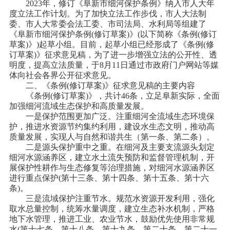
2023年，修订《阜新市细河保护条例》纳入市人大年
度立法工作计划。为了加快立法工作步伐，市人大法制
委、市人大常委会法工委、市司法局、水利局等组建了
《阜新市细河保护条例(修订草案)》(以下简称《条例(修订
草案)》)起草小组。目前，起草小组已经形成了《条例(修
订草案)》征求意见稿，为了进一步增强立法的公开性、透
明度，提高立法质量，于8月11日通过市政府门户网站等媒
体向社会各界公开征求意见。
二、《条例(修订草案)》征求意见稿的主要内容
《条例(修订草案)》，共计46条，立足阜新实际，全面
加强细河流域生态保护和高质量发展。
一是保护范围更加广泛。注重细河全流域生态环境保
护，推进水资源节约集约利用，建设水生态文明，推动高
质量发展，实现人与自然和谐共生（第一条、第二条）。
二是源头保护重中之重。在细河及主要支流源头划定
细河水源涵养区，建立水土流失预防和监督管理机制，开
展保护性耕作与生态修复等治理措施，对细河水源涵养区
进行重点保护(第十三条、第十四条、第十五条、第十六
条)。
三是流域保护注重节水。规范水资源开发利用，强化
取水总量控制，统筹水量调度，建立生态补水机制，严格
地下水管理，推进工业、农业节水，鼓励优先使用非常规
水(第十七条、第十八条、第十九条、第二十条、第二十一