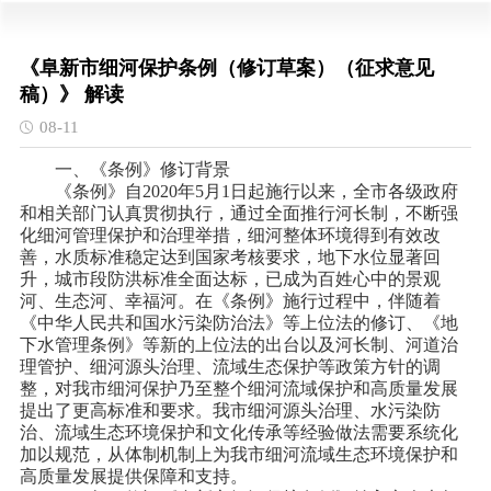
《阜新市细河保护条例（修订草案）（征求意见
稿）》 解读
08-11
一、《条例》修订背景
《条例》自2020年5月1日起施行以来，全市各级政府
和相关部门认真贯彻执行，通过全面推行河长制，不断强
化细河管理保护和治理举措，细河整体环境得到有效改
善，水质标准稳定达到国家考核要求，地下水位显著回
升，城市段防洪标准全面达标，已成为百姓心中的景观
河、生态河、幸福河。在《条例》施行过程中，伴随着
《中华人民共和国水污染防治法》等上位法的修订、《地
下水管理条例》等新的上位法的出台以及河长制、河道治
理管护、细河源头治理、流域生态保护等政策方针的调
整，对我市细河保护乃至整个细河流域保护和高质量发展
提出了更高标准和要求。我市细河源头治理、水污染防
治、流域生态环境保护和文化传承等经验做法需要系统化
加以规范，从体制机制上为我市细河流域生态环境保护和
高质量发展提供保障和支持。